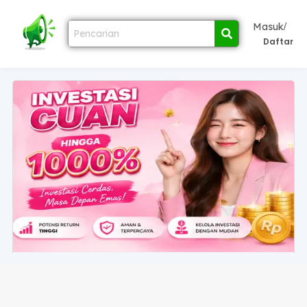
/
Masuk
Daftar