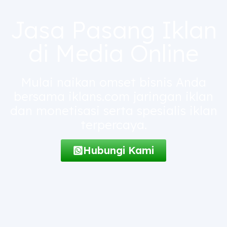
Jasa Pasang Iklan
di Media Online
Mulai naikan omset bisnis Anda
bersama iklans.com jaringan iklan
dan monetisasi serta spesialis iklan
terpercaya.
Hubungi Kami