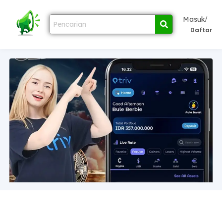
/
Masuk
Daftar