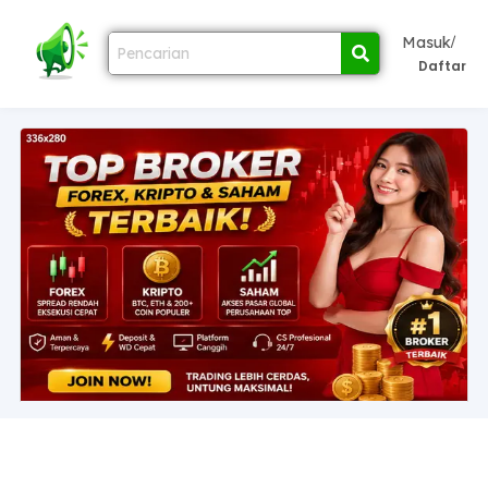
/
Masuk
Daftar