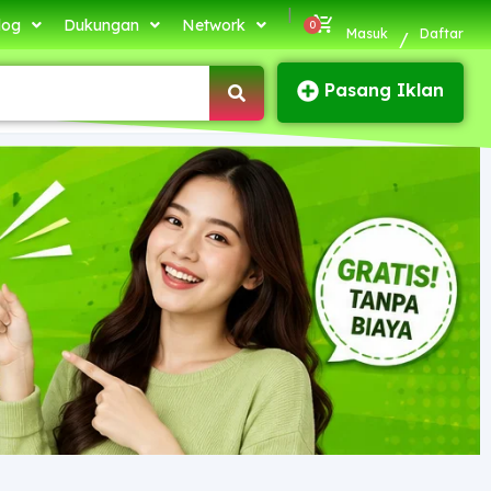
|
log
Dukungan
Network
Masuk
Daftar
/
Pasang Iklan