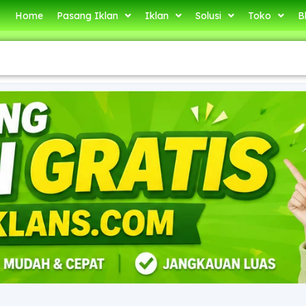
Home
Pasang Iklan
Iklan
Solusi
Toko
B