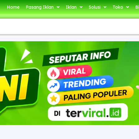
Home
Pasang Iklan
Iklan
Solusi
Toko
B