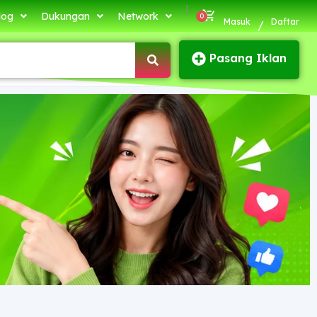
|
log
Dukungan
Network
Masuk
Daftar
/
Pasang Iklan