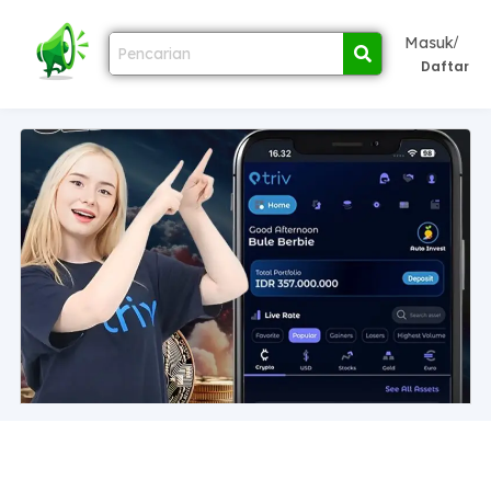
/
Masuk
Daftar