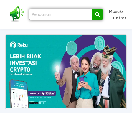
/
Masuk
Daftar