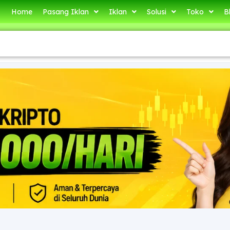
Home
Pasang Iklan
Iklan
Solusi
Toko
B