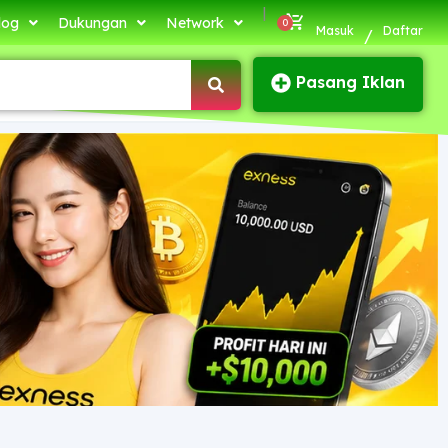
|
log
Dukungan
Network
Masuk
Daftar
/
Pasang Iklan