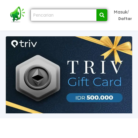
/
Masuk
Daftar