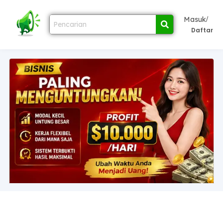
/
Masuk
Daftar