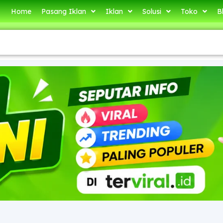
Home
Pasang Iklan
Iklan
Solusi
Toko
B