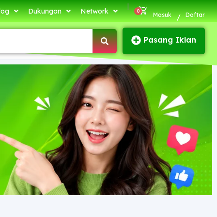
|
log
Dukungan
Network
Masuk
Daftar
/
Pasang Iklan