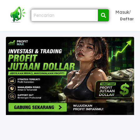
/
Masuk
Daftar