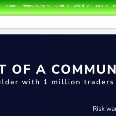
Home
Pasang Iklan
Iklan
Solusi
Toko
B