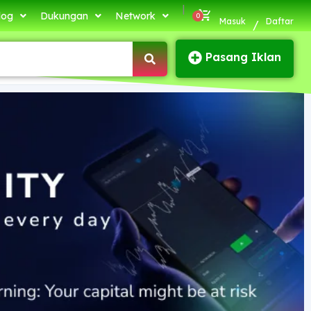
|
log
Dukungan
Network
Masuk
Daftar
/
Pasang Iklan