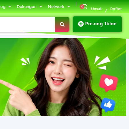
|
log
Dukungan
Network
Masuk
Daftar
/
Pasang Iklan