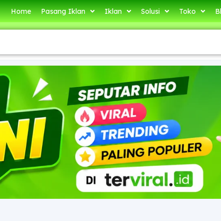
Home
Pasang Iklan
Iklan
Solusi
Toko
B