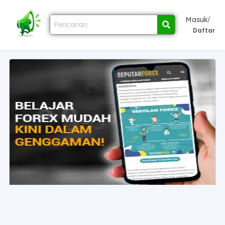
/
Masuk
Daftar