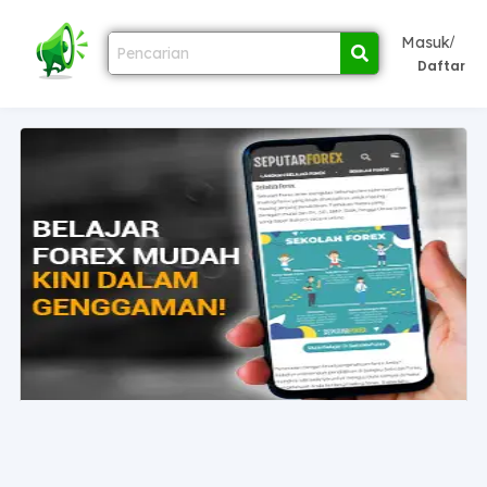
/
Masuk
Daftar