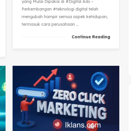
yang Mulai Dipakai di #Digital Ads –
Perkembangan #teknologi digital telah
mengubah hampir semua aspek kehidupan,
termasuk cara perusahaan ...
Continue Reading