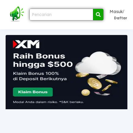
/
Masuk
Daftar