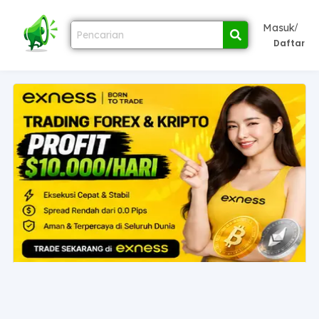
/
Masuk
Daftar