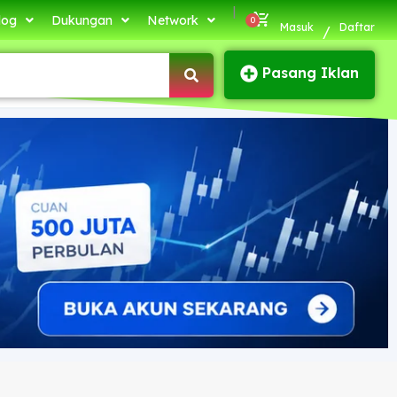
|
log
Dukungan
Network
Masuk
Daftar
/
Pasang Iklan