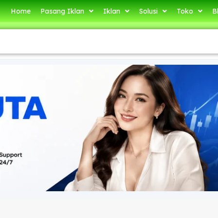
Home
Pasang Iklan
Iklan
Solusi
Toko
B