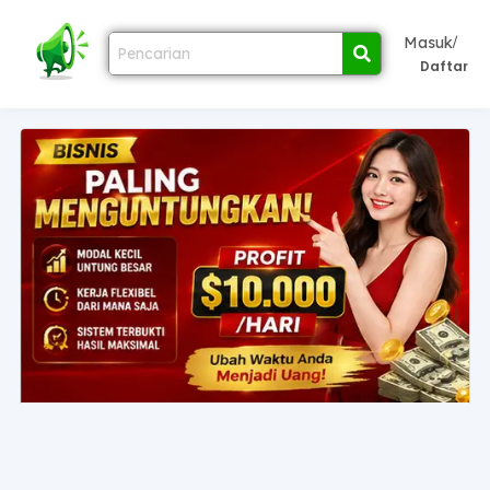
/
Masuk
Daftar