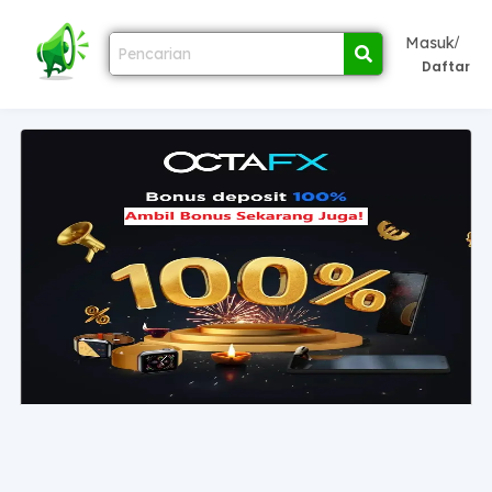
/
Masuk
Daftar