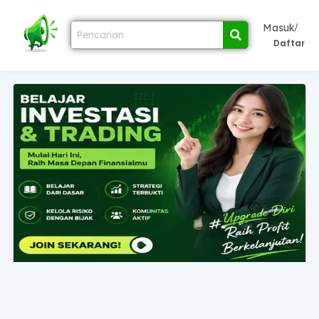
/
Masuk
Daftar