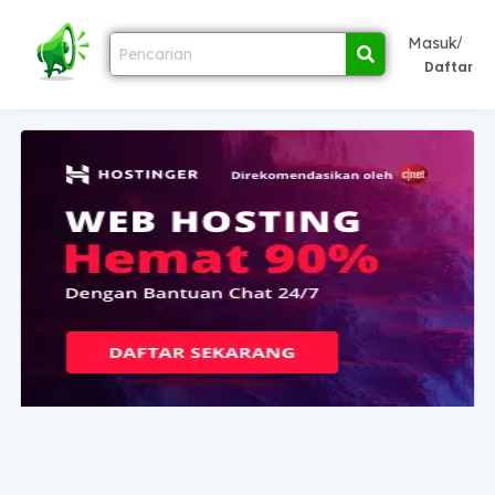
/
Masuk
Daftar