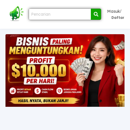
/
Masuk
Daftar