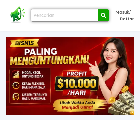
/
Masuk
Daftar