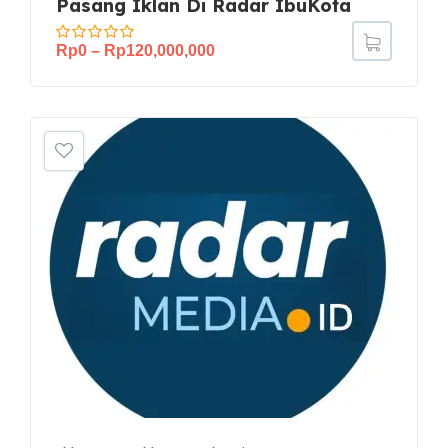
Pasang Iklan Di Radar IbuKota
Rp
0
–
Rp
120,000,000