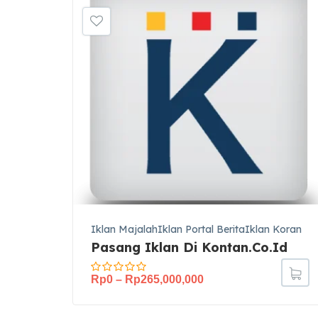
Iklan MajalahIklan Portal BeritaIklan Koran
Pasang Iklan Di Kontan.co.id
Rp
0
–
Rp
265,000,000