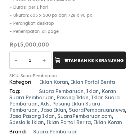
– Durasi: per 1 hari
– Ukuran: 605 x 500 px dan 728 x 90 px
– Perangkat: desktop
– Penempatan: all page
Rp
15,000,000
TAMBAH KE KERANJANG
SKU:
SuaraPembaruan
Kategori:
Iklan Koran
,
Iklan Portal Berita
Tag:
Suara Pembaruan
,
Iklan
,
Koran
Suara Pembaruan
,
Pasang Iklan
,
Iklan Suara
Pembaruan
,
Ads
,
Pasang Iklan Suara
Pembaruan
,
Jasa Iklan
,
SuaraPembaruan.news
,
Jasa Pasang Iklan
,
SuaraPembaruan.com
,
Spesialis Iklan
,
Iklan Portal Berita
,
Iklan Koran
Brand:
Suara Pembaruan