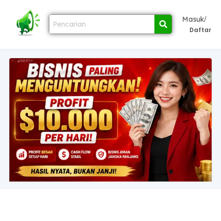
/
Masuk
Daftar