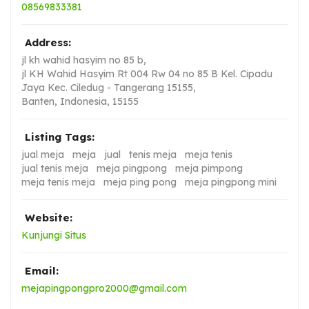
08569833381
Address:
jl kh wahid hasyim no 85 b
,
jl KH Wahid Hasyim Rt 004 Rw 04 no 85 B Kel. Cipadu
Jaya Kec. Ciledug - Tangerang 15155,
Banten, Indonesia
,
15155
Listing Tags:
jual meja
meja
jual
tenis meja
meja tenis
jual tenis meja
meja pingpong
meja pimpong
meja tenis meja
meja ping pong
meja pingpong mini
Website:
Kunjungi Situs
Email:
mejapingpongpro2000@gmail.com