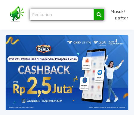
/
Masuk
Daftar