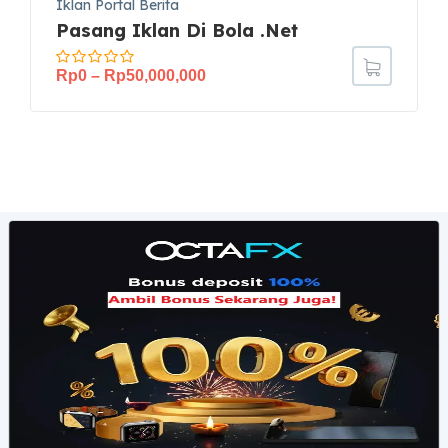
Iklan Portal Berita
Pasang Iklan Di Bola .Net
Rp
0
–
Rp
50,000,000