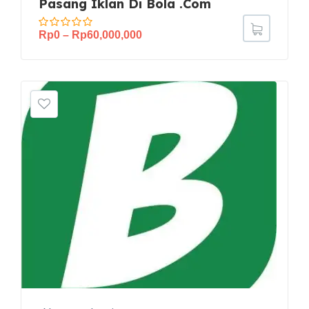
Pasang Iklan Di Bola .Com
Rp
0
–
Rp
60,000,000