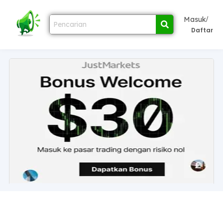
/
Masuk
Daftar