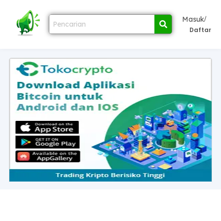
/
Masuk
Daftar