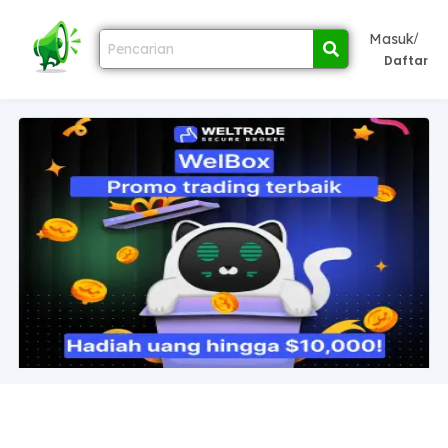
/
Masuk
Daftar