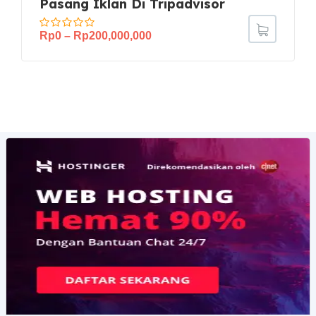
Pasang Iklan Di Tripadvisor
Rp
0
–
Rp
200,000,000