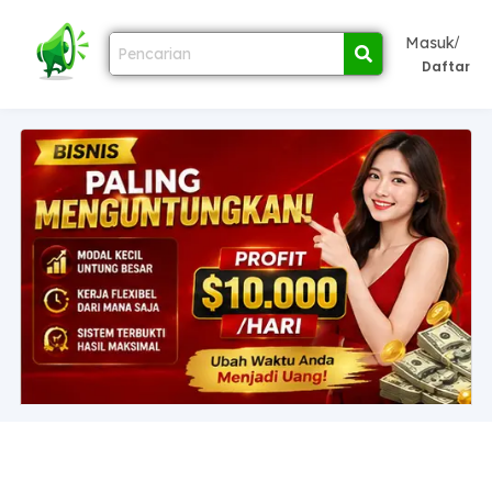
/
Masuk
Daftar