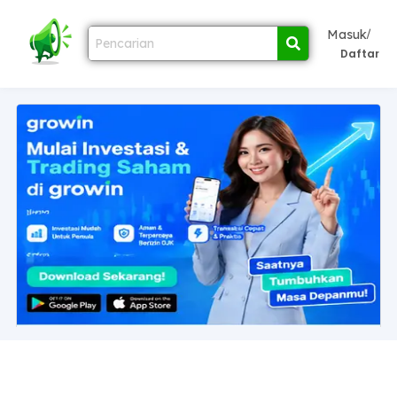
/
Masuk
Daftar