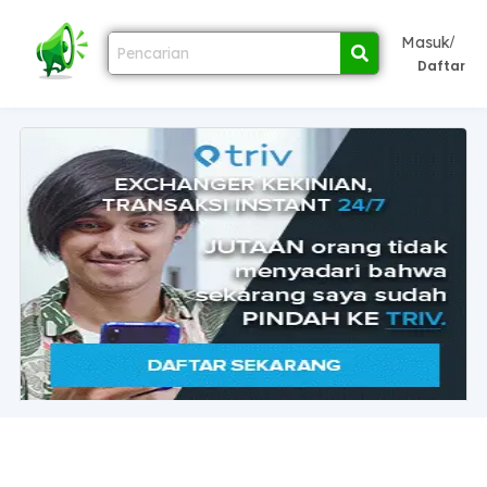
/
Masuk
Daftar