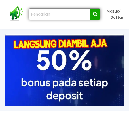
/
Masuk
Daftar