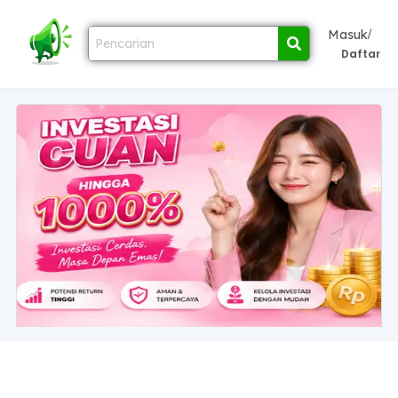
/
Masuk
Daftar