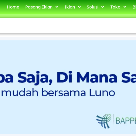
Home
Pasang Iklan
Iklan
Solusi
Toko
B