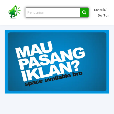
/
Masuk
Daftar