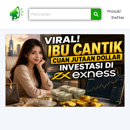
/
Masuk
Daftar