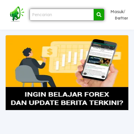
/
Masuk
Daftar