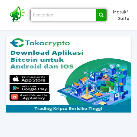
/
Masuk
Daftar