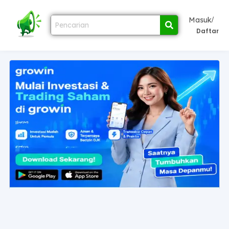
/
Masuk
Daftar