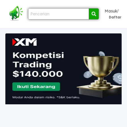
/
Masuk
Daftar