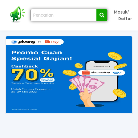
/
Masuk
Daftar