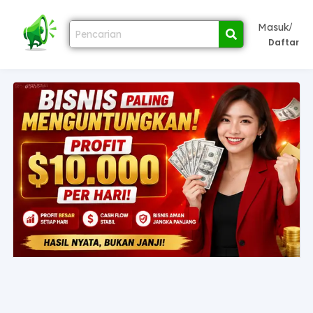
/
Masuk
Daftar