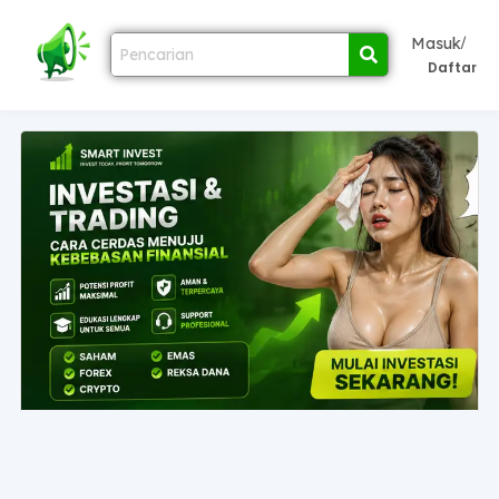
/
Masuk
Daftar