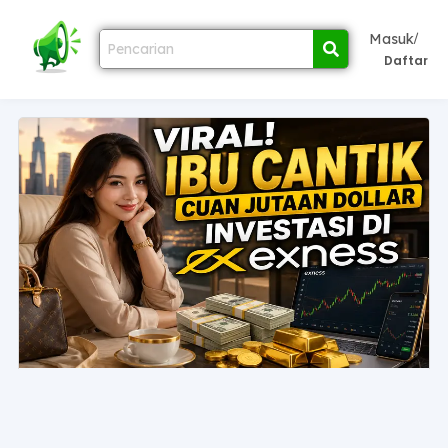
/
Masuk
Daftar